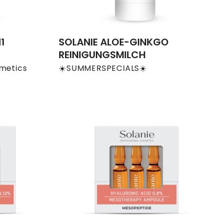
1
SOLANIE ALOE-GINKGO
REINIGUNGSMILCH
smetics
☀️SUMMERSPECIALS☀️