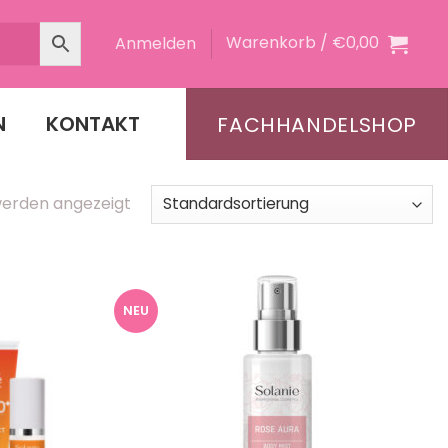
Warenkorb /
€
0,00
Anmelden
N
KONTAKT
FACHHANDELSHOP
 werden angezeigt
NEU