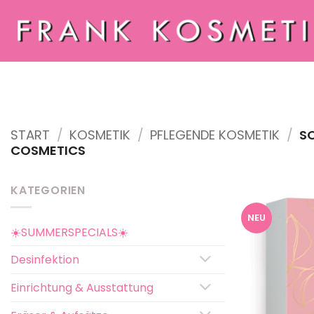
Zum
Inhalt
springen
START
/
KOSMETIK
/
PFLEGENDE KOSMETIK
/
SO
COSMETICS
KATEGORIEN
NEU
☀️SUMMERSPECIALS☀️
Desinfektion
Einrichtung & Ausstattung