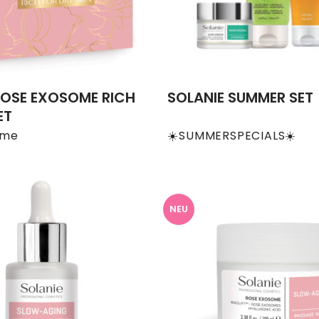
ROSE EXOSOME RICH
SOLANIE SUMMER SET
ET
ome
☀️SUMMERSPECIALS☀️
NEU