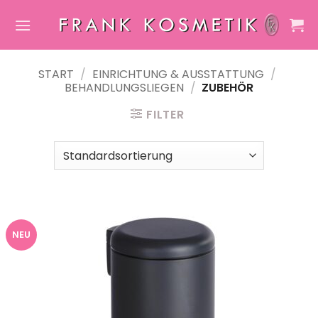
Zum
Inhalt
springen
START
/
EINRICHTUNG & AUSSTATTUNG
/
BEHANDLUNGSLIEGEN
/
ZUBEHÖR
FILTER
NEU