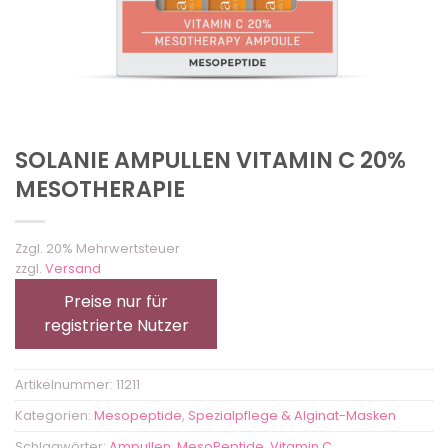
SOLANIE AMPULLEN VITAMIN C 20%
MESOTHERAPIE
Zzgl. 20% Mehrwertsteuer
zzgl.
Versand
Preise nur für
registrierte Nutzer
Artikelnummer:
11211
Kategorien:
Mesopeptide
,
Spezialpflege & Alginat-Masken
Schlagwörter:
Ampullen
,
MesoPeptide
,
Vitamin C