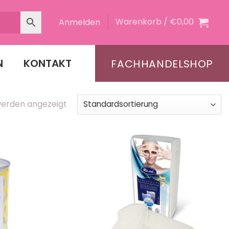
Warenkorb /
€
0,00
Anmelden
N
KONTAKT
FACHHANDELSHOP
 werden angezeigt