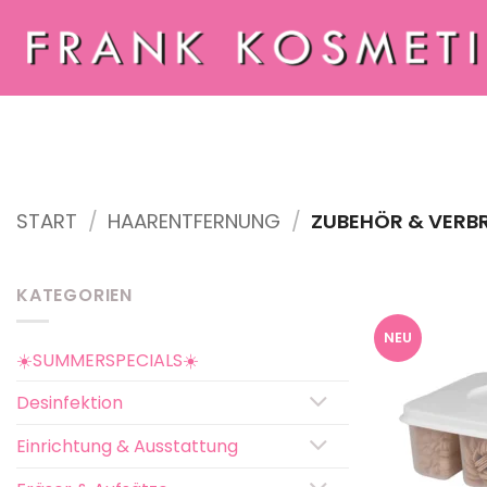
Zum
Inhalt
springen
START
/
HAARENTFERNUNG
/
ZUBEHÖR & VERB
KATEGORIEN
NEU
☀️SUMMERSPECIALS☀️
Desinfektion
Einrichtung & Ausstattung