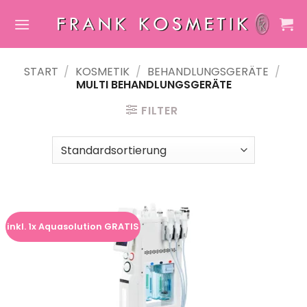
Zum
Inhalt
springen
START
/
KOSMETIK
/
BEHANDLUNGSGERÄTE
/
MULTI BEHANDLUNGSGERÄTE
FILTER
inkl. 1x Aquasolution GRATIS