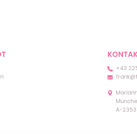
OT
KONTAK
+43 22
on
frank@f
Marian
Münche
A-2353