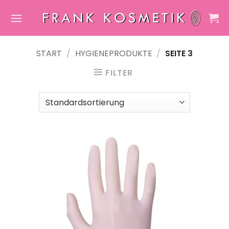
Zum
Inhalt
springen
START
/
HYGIENEPRODUKTE
/
SEITE 3
FILTER