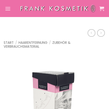
Zum
Inhalt
springen
START
/
HAARENTFERNUNG
/
ZUBEHÖR &
VERBRAUCHSMATERIAL