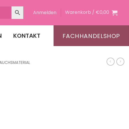
Warenkorb /
€
0,00
Anmelden
N
KONTAKT
FACHHANDELSHOP
RAUCHSMATERIAL