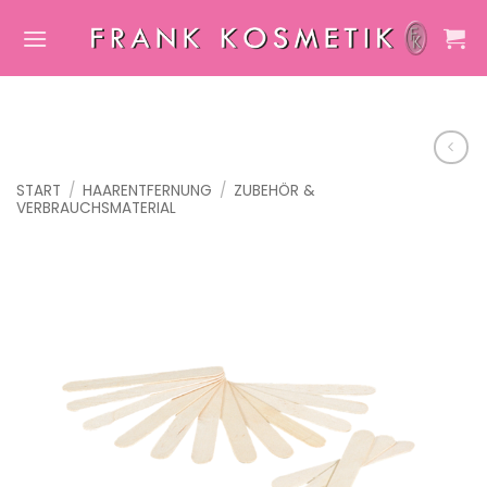
Zum
Inhalt
springen
START
/
HAARENTFERNUNG
/
ZUBEHÖR &
VERBRAUCHSMATERIAL