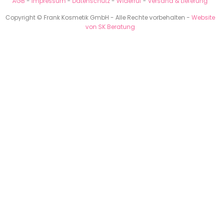
AGB
-
Impressum
-
Datenschutz
-
Widerruf
-
Versand & Lieferung
Copyright © Frank Kosmetik GmbH - Alle Rechte vorbehalten -
Website
von SK Beratung