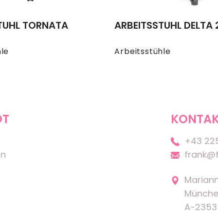
TUHL TORNATA
ARBEITSSTUHL DELTA 
hle
Arbeitsstühle
OT
KONTAK
+43 22
on
frank@f
Marian
Münche
A-2353