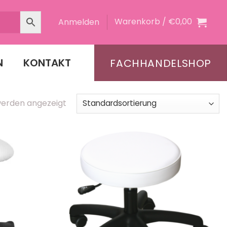
Warenkorb /
€
0,00
Anmelden
N
KONTAKT
FACHHANDELSHOP
 werden angezeigt