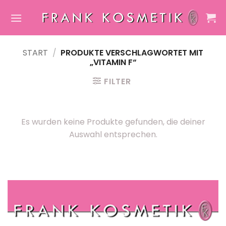
Zum
Inhalt
springen
START
/
PRODUKTE VERSCHLAGWORTET MIT
„VITAMIN F“
FILTER
Es wurden keine Produkte gefunden, die deiner
Auswahl entsprechen.