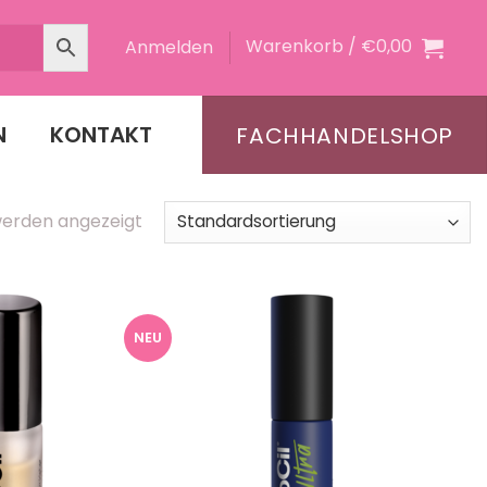
Warenkorb /
€
0,00
Anmelden
N
KONTAKT
FACHHANDELSHOP
werden angezeigt
NEU