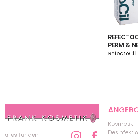
REFECTOC
PERM & N
RefectoCil
ANGEB
Kosmetik
Desinfekti
alles für den