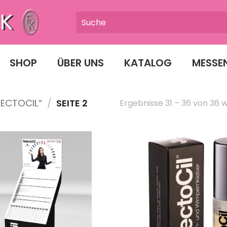
SHOP
ÜBER UNS
KATALOG
MESSE
ECTOCIL“
/
SEITE 2
Ergebnisse 31 – 36 von 36 