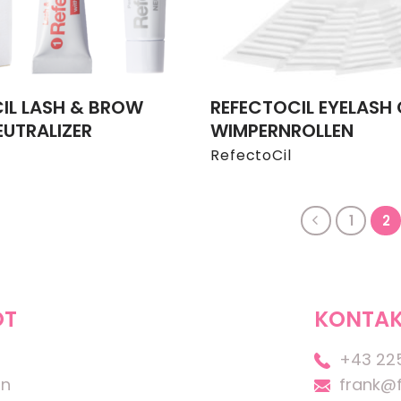
IL LASH & BROW
REFECTOCIL EYELASH
EUTRALIZER
WIMPERNROLLEN
RefectoCil
1
2
OT
KONTAK
+43 22
on
frank@f