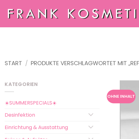
Zum
Inhalt
springen
START
/
PRODUKTE VERSCHLAGWORTET MIT „REF
KATEGORIEN
OHNE INHALT
☀️SUMMERSPECIALS☀️
Desinfektion
Einrichtung & Ausstattung