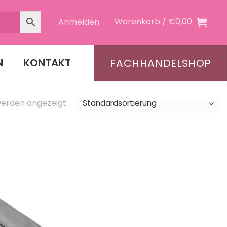
Warenkorb /
€
0,00
Anmelden
N
KONTAKT
FACHHANDELSHOP
werden angezeigt