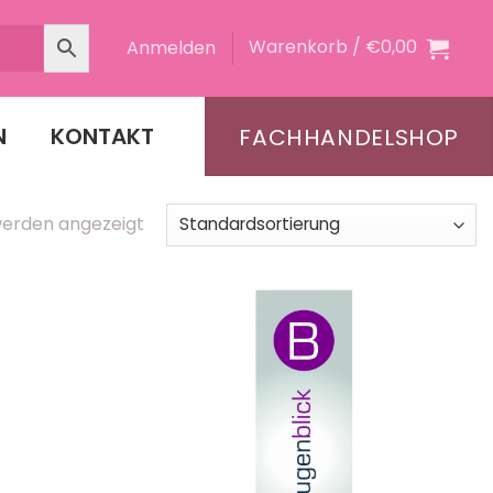
Warenkorb /
€
0,00
Anmelden
N
KONTAKT
FACHHANDELSHOP
werden angezeigt