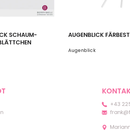
ICK SCHAUM-
AUGENBLICK FÄRBES
BLÄTTCHEN
Augenblick
OT
KONTAK
+43 22
on
frank@f
Marian