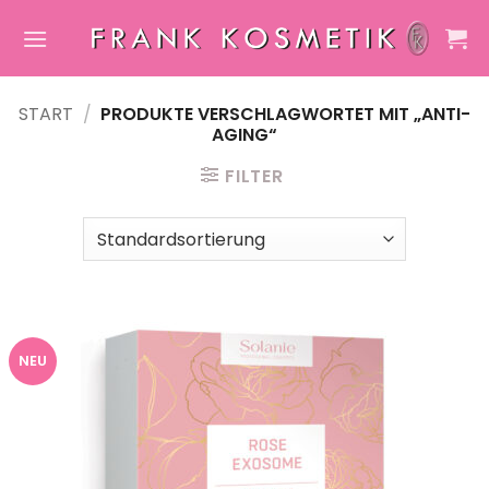
Zum
Inhalt
springen
START
/
PRODUKTE VERSCHLAGWORTET MIT „ANTI-
AGING“
FILTER
NEU