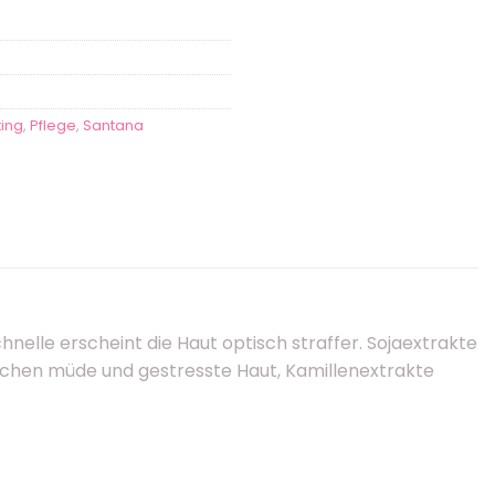
fting
,
Pflege
,
Santana
hnelle erscheint die Haut optisch straffer. Sojaextrakte
schen müde und gestresste Haut, Kamillenextrakte