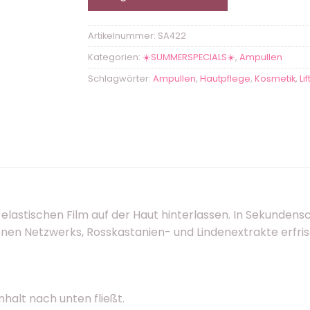
Artikelnummer:
SA422
Kategorien:
☀️SUMMERSPECIALS☀️
,
Ampullen
Schlagwörter:
Ampullen
,
Hautpflege
,
Kosmetik
,
Li
elastischen Film auf der Haut hinterlassen. In Sekundensc
enen Netzwerks, Rosskastanien- und Lindenextrakte erfri
nhalt nach unten fließt.