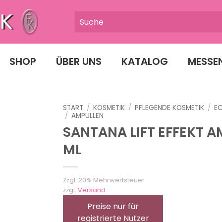
SHOP
ÜBER UNS
KATALOG
MESSE
START
/
KOSMETIK
/
PFLEGENDE KOSMETIK
/
E
/
AMPULLEN
SANTANA LIFT EFFEKT AM
ML
Zzgl. 20% Mehrwertsteuer
zzgl.
Versand
Preise nur für
registrierte Nutzer