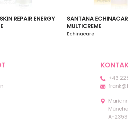
SKIN REPAIR ENERGY
SANTANA ECHINACAR
E
MULTICREME
Echinacare
OT
KONTAK
+43 22
on
frank@f
Marian
Münche
A-2353