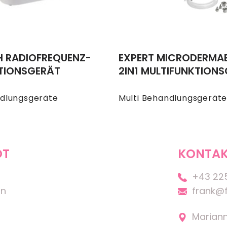
H RADIOFREQUENZ-
EXPERT MICRODERMA
ATIONSGERÄT
2IN1 MULTIFUNKTION
ndlungsgeräte
Multi Behandlungsgerät
OT
KONTAK
+43 22
on
frank@f
Marian