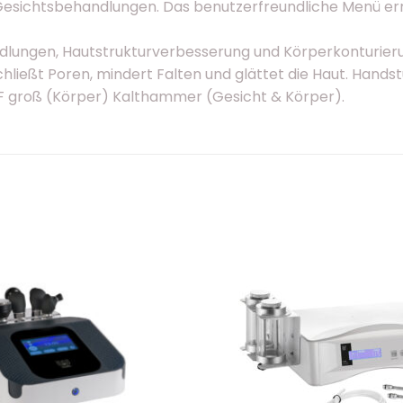
esichtsbehandlungen. Das benutzerfreundliche Menü ermög
ndlungen, Hautstrukturverbesserung und Körperkonturierun
hließt Poren, mindert Falten und glättet die Haut. Hand
 RF groß (Körper) Kalthammer (Gesicht & Körper).