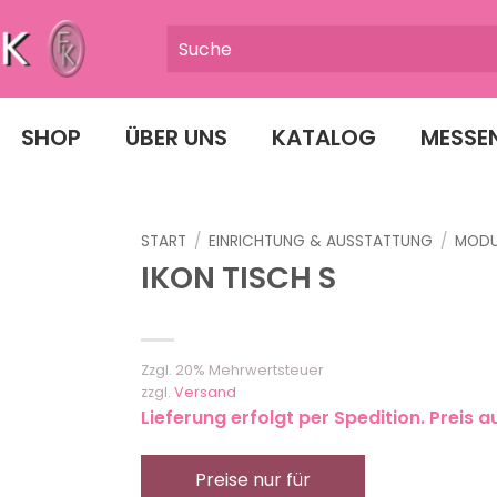
SHOP
ÜBER UNS
KATALOG
MESSE
START
/
EINRICHTUNG & AUSSTATTUNG
/
MODU
IKON TISCH S
Zzgl. 20% Mehrwertsteuer
zzgl.
Versand
Lieferung erfolgt per Spedition. Preis a
Preise nur für