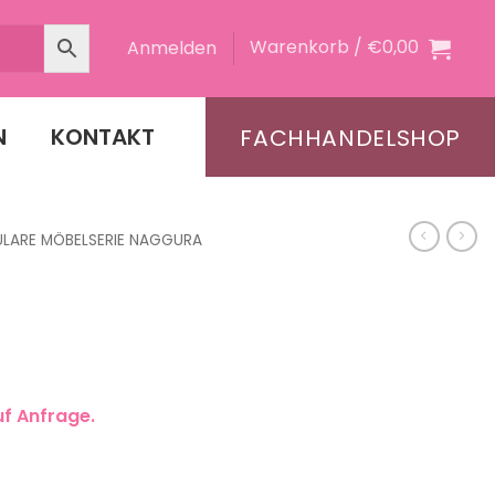
Warenkorb /
€
0,00
Anmelden
N
KONTAKT
FACHHANDELSHOP
LARE MÖBELSERIE NAGGURA
uf Anfrage.