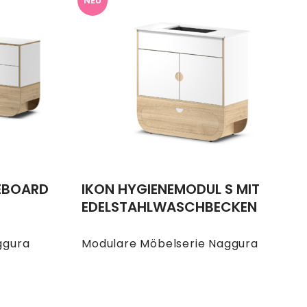
NEU
EBOARD
IKON HYGIENEMODUL S MIT
EDELSTAHLWASCHBECKEN
ggura
Modulare Möbelserie Naggura