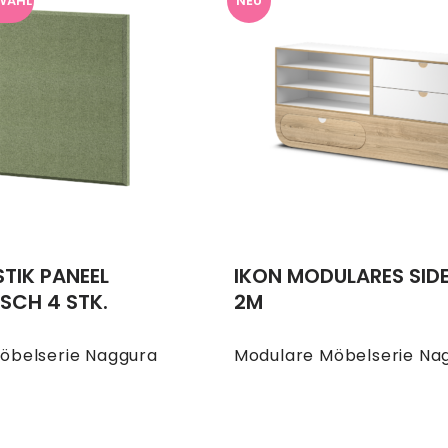
WAHL
NEU
TIK PANEEL
IKON MODULARES SID
SCH 4 STK.
2M
öbelserie Naggura
Modulare Möbelserie Na