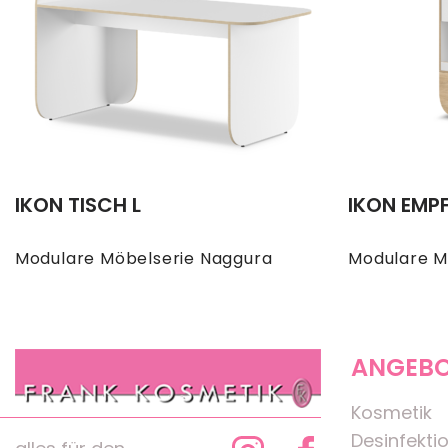
IKON TISCH L
IKON EMP
Modulare Möbelserie Naggura
Modulare M
ANGEB
Kosmetik
Desinfekti