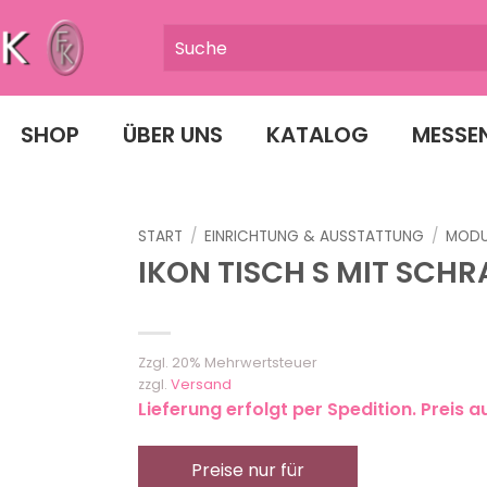
SHOP
ÜBER UNS
KATALOG
MESSE
START
/
EINRICHTUNG & AUSSTATTUNG
/
MODU
IKON TISCH S MIT SCH
Zzgl. 20% Mehrwertsteuer
zzgl.
Versand
Lieferung erfolgt per Spedition. Preis a
Preise nur für