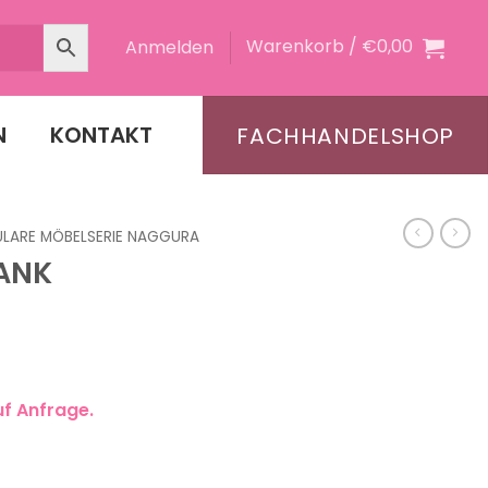
Warenkorb /
€
0,00
Anmelden
N
KONTAKT
FACHHANDELSHOP
LARE MÖBELSERIE NAGGURA
RANK
uf Anfrage.