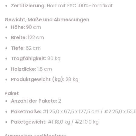
Zertifizierung:
Holz mit FSC 100%-Zertifikat
Gewicht, Maße und Abmessungen
Höhe:
90 cm
Breite:
122 cm
Tiefe:
62 cm
Tragfähigkeit:
80 kg
Holzdicke:
1,8 cm
Produktgewicht (kg):
28 kg
Paket
Anzahl der Pakete:
2
Paketmaße:
#1 25,0 x 67,5 x 127,5 cm / #2 25,0 x 52,
Paketgewicht:
#1 18,0 kg / #2 10,0 kg
Auspacken und Montage