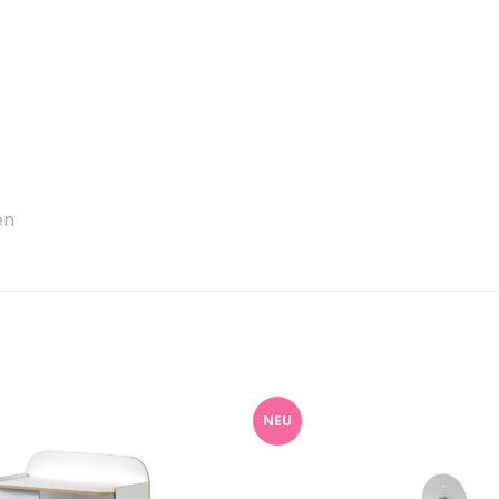
en
NEU