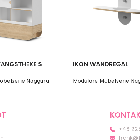
FANGSTHEKE S
IKON WANDREGAL
öbelserie Naggura
Modulare Möbelserie Na
OT
KONTAK
+43 22
on
frank@f