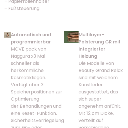
– Papierrollenhalter
– Fußsteuerung
Automatisch und
Multilayer-
programmierbar
Polsterung GR mit
MOVE pack von
integrierter
Naggura x3 Mal
Heizung
schneller als
Die Modelle von
herkömmliche
Beauty Grand Relax
Kosmetikliegen.
sind mit weichem
Verfügt über 3
Kunstleder
Speicherpositionen zur
ausgestattet, das
Optimierung
sich super
der Behandlungen und
angenehm anfühlt.
eine Reset-Funktion.
Mit 12 cm Dicke,
Sicherheitsverriegelung
verteilt auf
zum Ein- oder
verschiedene