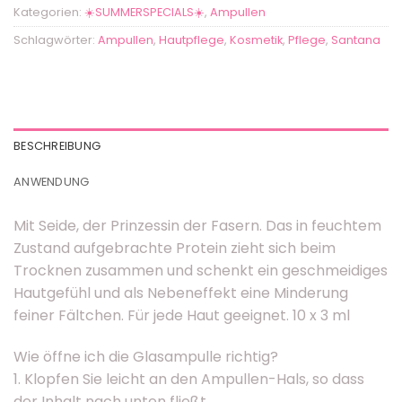
Kategorien:
☀️SUMMERSPECIALS☀️
,
Ampullen
Schlagwörter:
Ampullen
,
Hautpflege
,
Kosmetik
,
Pflege
,
Santana
BESCHREIBUNG
ANWENDUNG
Mit Seide, der Prinzessin der Fasern. Das in feuchtem
Zustand aufgebrachte Protein zieht sich beim
Trocknen zusammen und schenkt ein geschmeidiges
Hautgefühl und als Nebeneffekt eine Minderung
feiner Fältchen. Für jede Haut geeignet. 10 x 3 ml
Wie öffne ich die Glasampulle richtig?
1. Klopfen Sie leicht an den Ampullen-Hals, so dass
der Inhalt nach unten fließt.