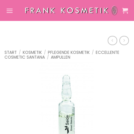
Zum
Inhalt
springen
START
/
KOSMETIK
/
PFLEGENDE KOSMETIK
/
ECCELLENTE
COSMETIC SANTANA
/
AMPULLEN