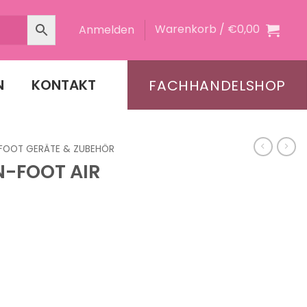
Warenkorb /
€
0,00
Anmelden
N
KONTAKT
FACHHANDELSHOP
 FOOT GERÄTE & ZUBEHÖR
N-FOOT AIR