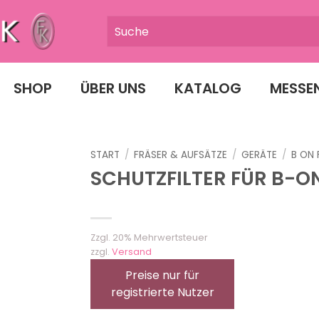
SHOP
ÜBER UNS
KATALOG
MESSE
START
/
FRÄSER & AUFSÄTZE
/
GERÄTE
/
B ON
SCHUTZFILTER FÜR B-O
Zzgl. 20% Mehrwertsteuer
zzgl.
Versand
Preise nur für
registrierte Nutzer