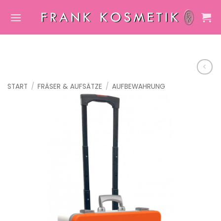
Zum
Inhalt
springen
START
/
FRÄSER & AUFSÄTZE
/
AUFBEWAHRUNG