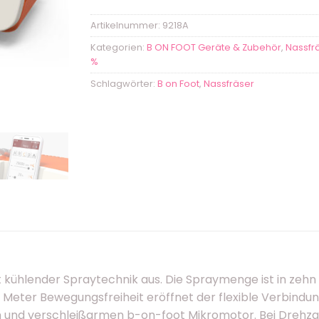
Artikelnummer:
9218A
Kategorien:
B ON FOOT Geräte & Zubehör
,
Nassfr
%
Schlagwörter:
B on Foot
,
Nassfräser
 kühlender Spraytechnik aus. Die Spraymenge ist in zehn Sc
60 Meter Bewegungsfreiheit eröffnet der flexible Verbin
und verschleißarmen b-on-foot Mikromotor. Bei Drehzahle