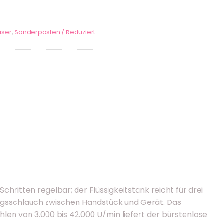
äser
,
Sonderposten / Reduziert
hritten regelbar; der Flüssigkeitstank reicht für drei
dungsschlauch zwischen Handstück und Gerät. Das
n von 3.000 bis 42.000 U/min liefert der bürstenlose