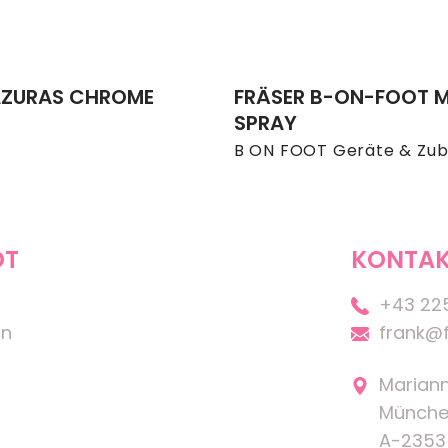
AZURAS CHROME
FRÄSER B-ON-FOOT M
SPRAY
B ON FOOT Geräte & Zu
OT
KONTAK
+43 22
on
frank@f
Marian
Münche
A-2353