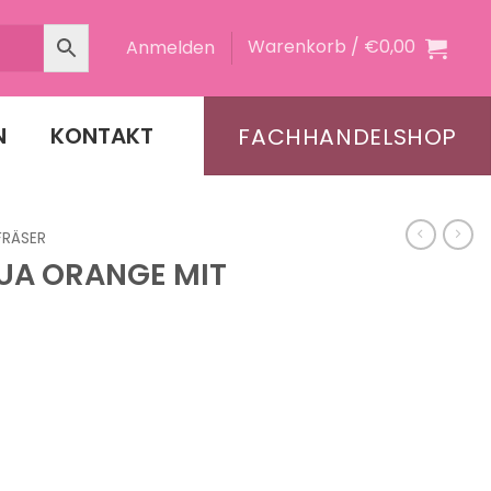
Warenkorb /
€
0,00
Anmelden
N
KONTAKT
FACHHANDELSHOP
FRÄSER
UA ORANGE MIT