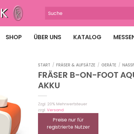
SHOP
ÜBER UNS
KATALOG
MESSE
START
/
FRÄSER & AUFSÄTZE
/
GERÄTE
/
NASS
FRÄSER B-ON-FOOT AQ
AKKU
Zzgl. 20% Mehrwertsteuer
zzgl.
Versand
Preise nur für
registrierte Nutzer