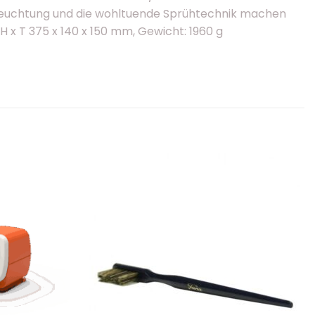
eleuchtung und die wohltuende Sprühtechnik machen
H x T 375 x 140 x 150 mm, Gewicht: 1960 g