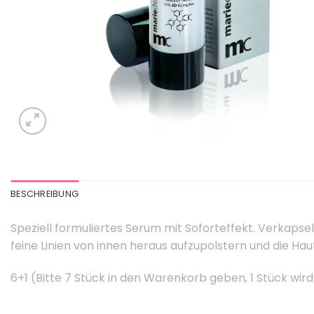
BESCHREIBUNG
Speziell formuliertes Serum mit Soforteffekt. Verkaps
feine Linien von innen heraus aufzupolstern und die Hau
6+1 (Bitte 7 Stück in den Warenkorb geben, 1 Stück wi