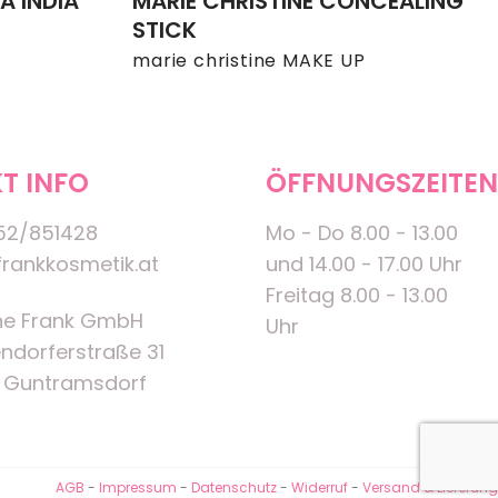
A INDIA
MARIE CHRISTINE CONCEALING
STICK
marie christine MAKE UP
T INFO
ÖFFNUNGSZEITEN
52/851428
Mo - Do 8.00 - 13.00
rankkosmetik.at
und 14.00 - 17.00 Uhr
Freitag 8.00 - 13.00
ne Frank GmbH
Uhr
ndorferstraße 31
 Guntramsdorf
AGB
-
Impressum
-
Datenschutz
-
Widerruf
-
Versand & Lieferung