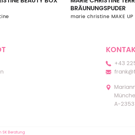
RISTINE BEAUTY BOX
MARIE CHRISTINE TERR
BRÄUNUNGSPUDER
tine
marie christine MAKE UP
OT
KONTAK
+43 22
on
frank@f
Marian
Münche
A-2353
n SK Beratung