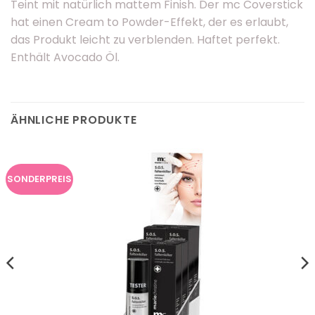
Teint mit natürlich mattem Finish. Der mc Coverstick
hat einen Cream to Powder-Effekt, der es erlaubt,
das Produkt leicht zu verblenden. Haftet perfekt.
Enthält Avocado Öl.
ÄHNLICHE PRODUKTE
SONDERPREIS