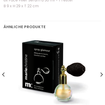
8x Face Filler Serum á 30 ml + 1 Tester
B 9 x H 29 x T 22 cm
ÄHNLICHE PRODUKTE