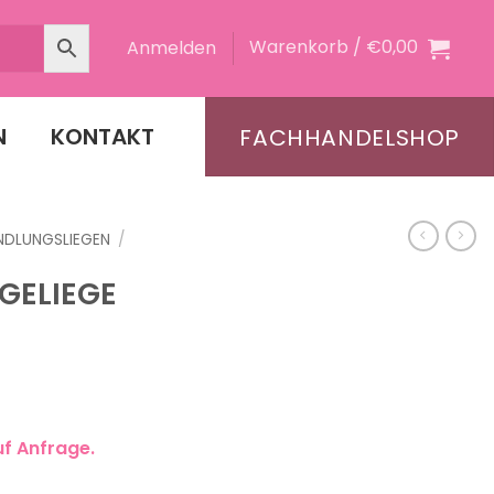
Warenkorb /
€
0,00
Anmelden
N
KONTAKT
FACHHANDELSHOP
NDLUNGSLIEGEN
/
GELIEGE
uf Anfrage.