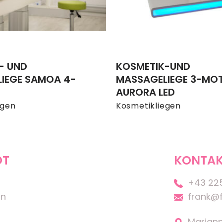
- UND
KOSMETIK-UND
IEGE SAMOA 4-
MASSAGELIEGE 3-MO
AURORA LED
egen
Kosmetikliegen
OT
KONTAK
+43 22
on
frank@f
Marian