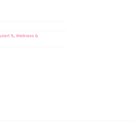
ziert %
,
Wellness &