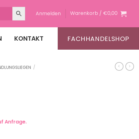
Warenkorb /
€
0,00
Anmelden
N
KONTAKT
FACHHANDELSHOP
NDLUNGSLIEGEN
/
uf Anfrage.