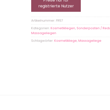
Preise nur für
registrierte Nutzer
Artikelnummer:
FR57
Kategorien:
Kosmetikliegen
,
Sonderposten / Redu
Massageliegen
Schlagwörter:
Kosmetikliege
,
Massageliege