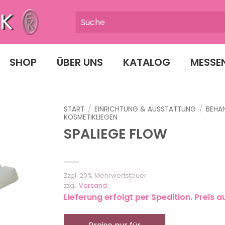
SHOP
ÜBER UNS
KATALOG
MESSE
START
/
EINRICHTUNG & AUSSTATTUNG
/
BEHA
KOSMETIKLIEGEN
SPALIEGE FLOW
Zzgl. 20% Mehrwertsteuer
zzgl.
Versand
Lieferung erfolgt per Spedition. Preis a