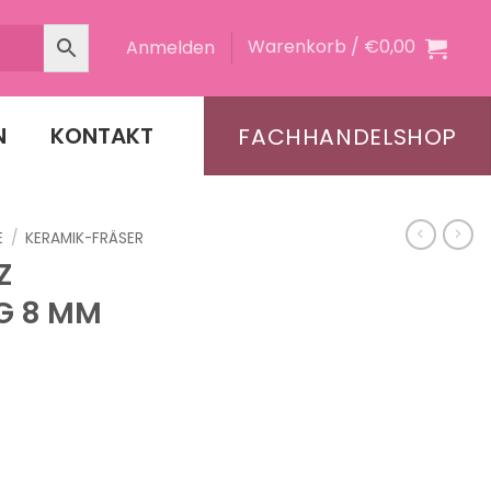
Warenkorb /
€
0,00
Anmelden
N
KONTAKT
FACHHANDELSHOP
E
/
KERAMIK-FRÄSER
Z
G 8 MM