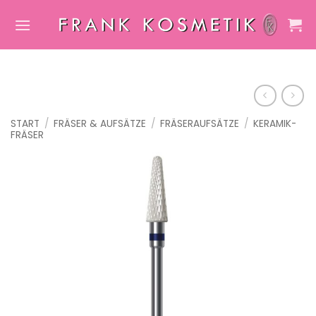
Zum
Inhalt
springen
START
/
FRÄSER & AUFSÄTZE
/
FRÄSERAUFSÄTZE
/
KERAMIK-
FRÄSER