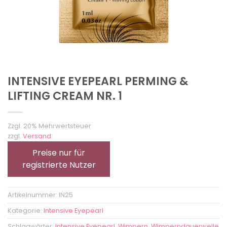
INTENSIVE EYEPEARL PERMING &
LIFTING CREAM NR. 1
Zzgl. 20% Mehrwertsteuer
zzgl.
Versand
Preise nur für
registrierte Nutzer
Artikelnummer:
IN25
Kategorie:
Intensive Eyepearl
Schlagwörter:
Intensive Eyepearl
,
Wimpern
,
Wimperndauerwelle