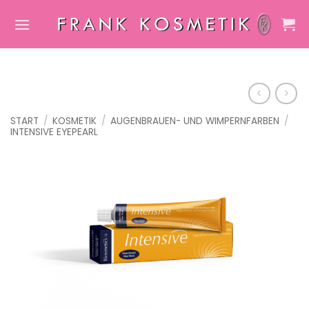
Zum
Inhalt
springen
START
/
KOSMETIK
/
AUGENBRAUEN- UND WIMPERNFARBEN
/
INTENSIVE EYEPEARL