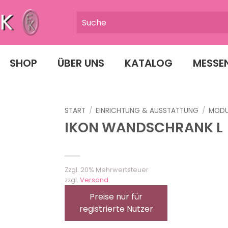
SHOP
ÜBER UNS
KATALOG
MESSE
START
/
EINRICHTUNG & AUSSTATTUNG
/
MODU
IKON WANDSCHRANK L
Zzgl. 20% Mehrwertsteuer
zzgl.
Versand
Preise nur für
registrierte Nutzer