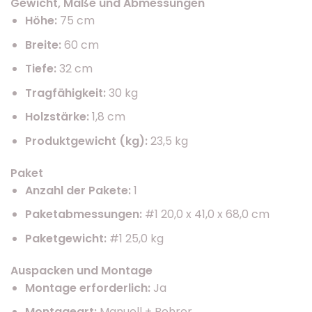
Gewicht, Maße und Abmessungen
Höhe:
75 cm
Breite:
60 cm
Tiefe:
32 cm
Tragfähigkeit:
30 kg
Holzstärke:
1,8 cm
Produktgewicht (kg):
23,5 kg
Paket
Anzahl der Pakete:
1
Paketabmessungen:
#1 20,0 x 41,0 x 68,0 cm
Paketgewicht:
#1 25,0 kg
Auspacken und Montage
Montage erforderlich:
Ja
Montageart:
Manuell + Bohrer