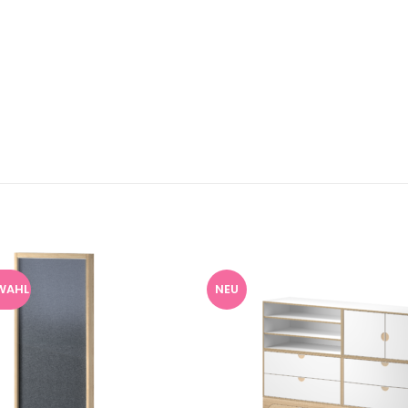
WAHL
NEU