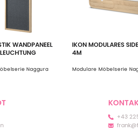
STIK WANDPANEEL
IKON MODULARES SID
BELEUCHTUNG
4M
öbelserie Naggura
Modulare Möbelserie Na
OT
KONTAK
+43 22
on
frank@f