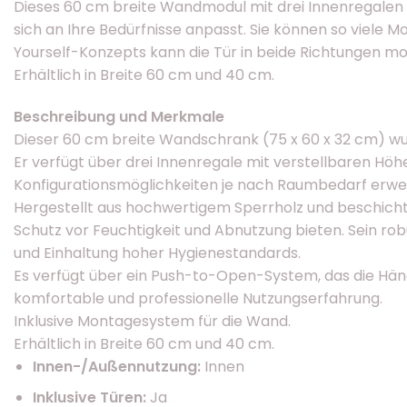
Dieses 60 cm breite Wandmodul mit drei Innenregalen is
sich an Ihre Bedürfnisse anpasst. Sie können so viele 
Yourself-Konzepts kann die Tür in beide Richtungen m
Erhältlich in Breite 60 cm und 40 cm.
Beschreibung und Merkmale
Dieser 60 cm breite Wandschrank (75 x 60 x 32 cm) wur
Er verfügt über drei Innenregale mit verstellbaren Hö
Konfigurationsmöglichkeiten je nach Raumbedarf erwe
Hergestellt aus hochwertigem Sperrholz und beschicht
Schutz vor Feuchtigkeit und Abnutzung bieten. Sein ro
und Einhaltung hoher Hygienestandards.
Es verfügt über ein Push-to-Open-System, das die Händ
komfortable und professionelle Nutzungserfahrung.
Inklusive Montagesystem für die Wand.
Erhältlich in Breite 60 cm und 40 cm.
Innen-/Außennutzung:
Innen
Inklusive Türen:
Ja