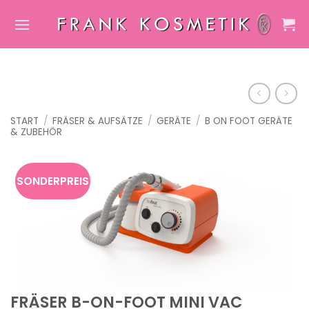
Zum
Inhalt
springen
START
/
FRÄSER & AUFSÄTZE
/
GERÄTE
/
B ON FOOT GERÄTE
& ZUBEHÖR
SONDERPREIS
FRÄSER B-ON-FOOT MINI VAC