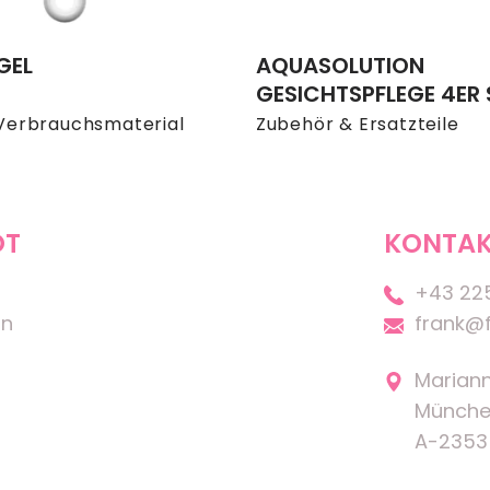
GEL
AQUASOLUTION
GESICHTSPFLEGE 4ER 
Verbrauchsmaterial
Zubehör & Ersatzteile
OT
KONTAK
+43 22
on
frank@f
Marian
Münche
A-2353