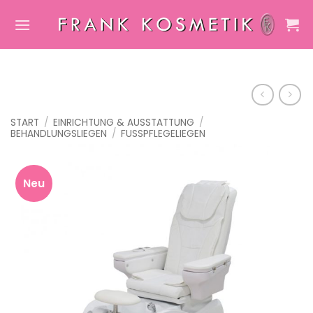
Zum
Inhalt
springen
START
/
EINRICHTUNG & AUSSTATTUNG
/
BEHANDLUNGSLIEGEN
/
FUSSPFLEGELIEGEN
Neu