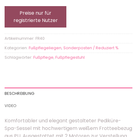
Preise nur für
registrierte Nutzer
Artikelnummer:
FR40
Kategorien:
Fußpflegeliegen
,
Sonderposten / Reduziert %
Schlagwörter:
Fußpflege
,
Fußpflegestuhl
BESCHREIBUNG
VIDEO
Komfortabler und elegant gestalteter Pediküre-
Spa-Sessel mit hochwertigem weißem Frotteebezug
aus PU. Ausgestattet mit 2 Motoren zur Verstellung