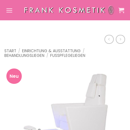
Zum
Inhalt
springen
START
/
EINRICHTUNG & AUSSTATTUNG
/
BEHANDLUNGSLIEGEN
/
FUSSPFLEGELIEGEN
Neu