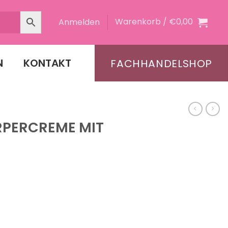
Warenkorb /
€
0,00
Anmelden
N
KONTAKT
FACHHANDELSHOP
RPERCREME MIT