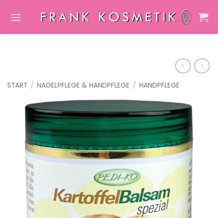
Zum
Inhalt
springen
START
/
NAGELPFLEGE & HANDPFLEGE
/
HANDPFLEGE