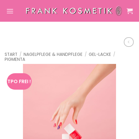
Zum
Inhalt
springen
START
/
NAGELPFLEGE & HANDPFLEGE
/
GEL-LACKE
/
PIGMENTA
TPO FREI !