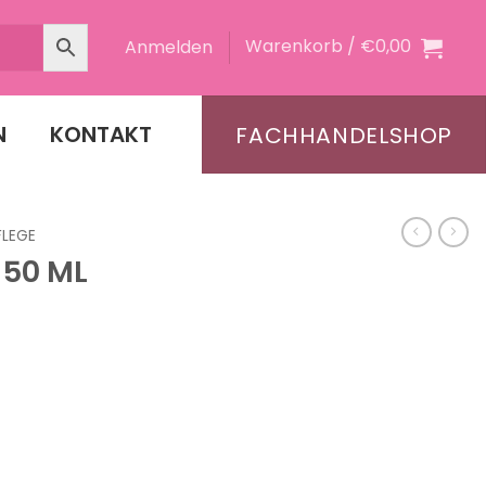
Warenkorb /
€
0,00
Anmelden
N
KONTAKT
FACHHANDELSHOP
FLEGE
 50 ML