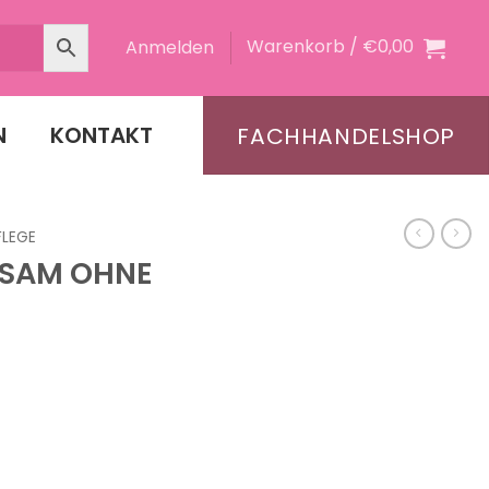
Warenkorb /
€
0,00
Anmelden
N
KONTAKT
FACHHANDELSHOP
FLEGE
LSAM OHNE