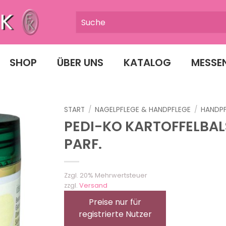
SHOP
ÜBER UNS
KATALOG
MESSE
START
/
NAGELPFLEGE & HANDPFLEGE
/
HANDP
PEDI-KO KARTOFFELBA
PARF.
Zzgl. 20% Mehrwertsteuer
zzgl.
Versand
Preise nur für
registrierte Nutzer