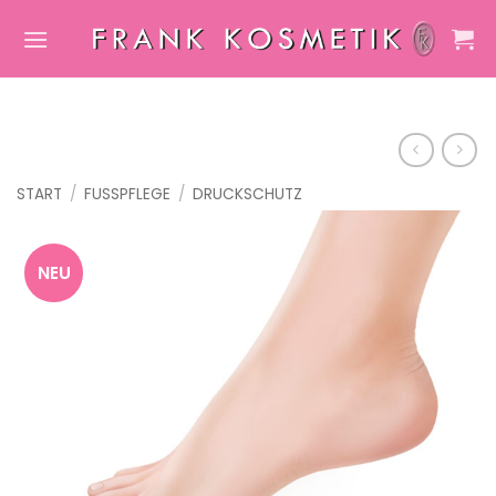
Zum
Inhalt
springen
START
/
FUSSPFLEGE
/
DRUCKSCHUTZ
NEU