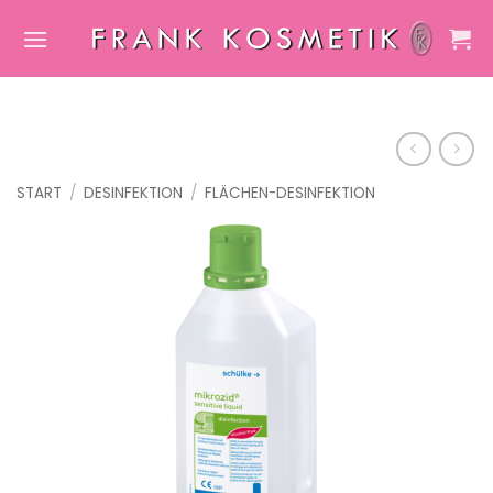
Zum
Inhalt
springen
START
/
DESINFEKTION
/
FLÄCHEN-DESINFEKTION