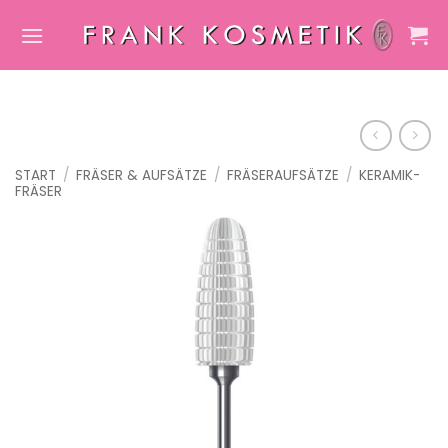
Zum
Inhalt
springen
START
/
FRÄSER & AUFSÄTZE
/
FRÄSERAUFSÄTZE
/
KERAMIK-
FRÄSER