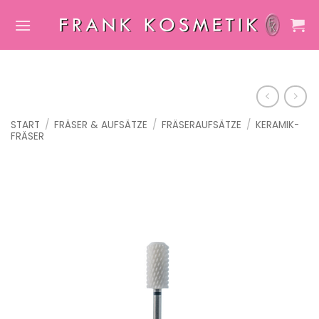
Zum
Inhalt
springen
START
/
FRÄSER & AUFSÄTZE
/
FRÄSERAUFSÄTZE
/
KERAMIK-
FRÄSER