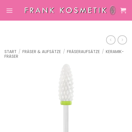
Zum
Inhalt
springen
START
/
FRÄSER & AUFSÄTZE
/
FRÄSERAUFSÄTZE
/
KERAMIK-
FRÄSER