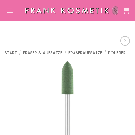
Zum
Inhalt
springen
START
/
FRÄSER & AUFSÄTZE
/
FRÄSERAUFSÄTZE
/
POLIERER